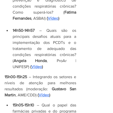
prevenção e diagnóstico de 
condições respiratórias crônicas? 
Como superá-los? (
Fatima 
Fernandes
, ASBAI)
 (
Vídeo
)
14h50-14h57
 – Quais são os 
principais desafios atuais para a 
implementação dos PCDTs e o 
tratamento de adequado das 
condições respiratórias crônicas? 
(
Angela Honda
, ProAr | 
UNIFESP)
 (
Vídeo
)
15h00-15h25 
– Integrando os setores e 
níveis de atenção para melhores 
resultados (moderação: 
Gustavo San 
Martin
, AME/CDD)
 (
Vídeo
)
15h05-15h10
 – Qual o papel das 
farmácias privadas e do programa 