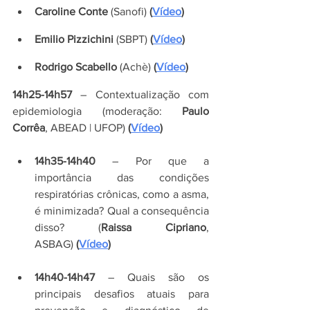
Caroline Conte
 (Sanofi)
 (
Vídeo
)
Emilio Pizzichini 
(SBPT)
 (
Vídeo
)
Rodrigo Scabello
 (Achè)
 (
Vídeo
)
14h25-14h57
 – Contextualização com 
epidemiologia (moderação: 
Paulo 
Corrêa
, ABEAD | UFOP)
 (
Vídeo
)
14h35-14h40
 – Por que a 
importância das condições 
respiratórias crônicas, como a asma, 
é minimizada? Qual a consequência 
disso? (
Raissa Cipriano
, 
ASBAG)
 (
Vídeo
)
14h40-14h47
 – Quais são os 
principais desafios atuais para 