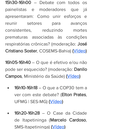
15h30-16h00
 – Debate com todos os 
painelistas e moderadores que já 
apresentaram: Como unir esforços e 
reunir setores para avanços 
consistentes, reduzindo mortes 
prematuras associadas às condições 
respiratórias crônicas? (moderação: 
José 
Cristiano Soster
, COSEMS-Bahia)
 (
Vídeo
)
16h05-16h40
 – O que é efetivo e/ou não 
pode ser esquecido? (moderação: 
Danilo 
Campos
, Ministério da Saúde)
 (
Vídeo
)
16h10-16h18
 – O que a COP30 tem a 
ver com este debate? (
Elton Prates
, 
UFMG | SES-MG)
 (
Vídeo
)
16h20-16h28
 – O Case da Cidade 
de Itapetininga (
Marcelo Cardoso
, 
SMS-Itapetininga)
 (
Vídeo
)