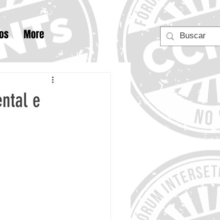
tos
More
ntal e