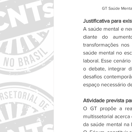
GT 
Saúde Menta
Justificativa para ex
A saúde mental e neu
diante do aumento
transformações nos 
saúde mental no esco
laboral. Esse cenário
o debate, integrar d
desafios contemporân
espaço necessário de 
Atividade prevista p
O GT propõe a real
multissetorial acerca
da saúde mental na N