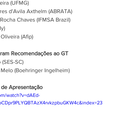
eira (UFMG)
res d'Avila Axthelm (ABRATA)
Rocha Chaves (IFMSA Brazil)
ly)
liveira (Afip)
izeram Recomendações ao GT
 (SES-SC)
Melo (Boehringer Ingelheim)
o de Apresentação
com/watch?v=dAEd-
oCDpr9PLYQBTAzX4rvkzpbuGKW4c&index=23