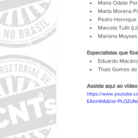
Maria Odete Per
Marta Morena Pi
Pedro Henrique 
Marcela Tullii (Lil
Mariana Moyses O
Especialistas que f
Eduardo Macário
Thaís Gomes de 
Assista aqui ao víde
https://www.youtube.
EAtmWA&list=PLOZUN