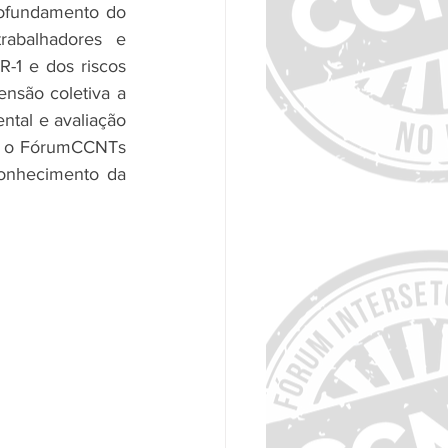
ofundamento do 
rabalhadores e 
-1 e dos riscos 
nsão coletiva a 
tal e avaliação 
e, o FórumCCNTs 
conhecimento da 