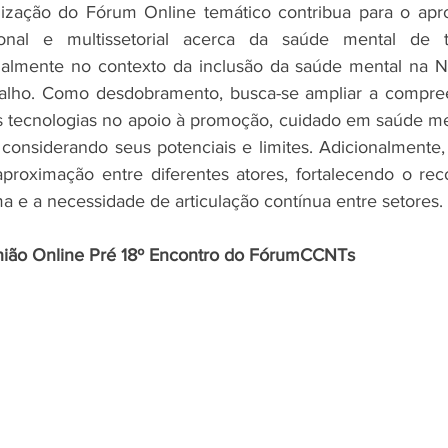
lização do Fórum Online temático contribua para o apr
cional e multissetorial acerca da saúde mental de t
ialmente no contexto da inclusão da saúde mental na NR
abalho. Como desdobramento, busca-se ampliar a compree
s tecnologias no apoio à promoção, cuidado em saúde men
 considerando seus potenciais e limites. Adicionalment
aproximação entre diferentes atores, fortalecendo o re
 e a necessidade de articulação contínua entre setores.
união Online Pré 18º Encontro do FórumCCNTs