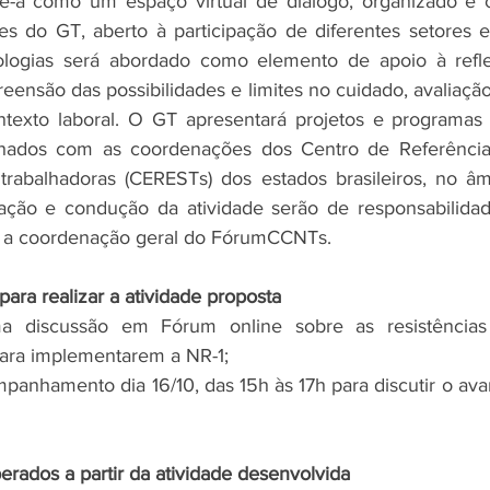
se-á como um espaço virtual de diálogo, organizado e c
tes do GT, aberto à participação de diferentes setores e 
logias será abordado como elemento de apoio à refle
reensão das possibilidades e limites no cuidado, avaliaçã
texto laboral. O GT apresentará projetos e programas
lhados com as coordenações dos Centro de Referênci
 trabalhadoras (CERESTs) dos estados brasileiros, no â
ção e condução da atividade serão de responsabilidade
 a coordenação geral do FórumCCNTs.
ara realizar a atividade proposta
a discussão em Fórum online sobre as resistências 
ara implementarem a NR-1;
anhamento dia 16/10, das 15h às 17h para discutir o avan
ados a partir da atividade desenvolvida