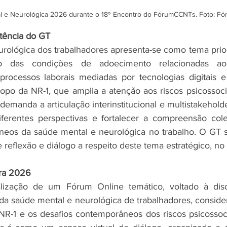
l e Neurológica 2026
 durante o 18º Encontro do FórumCCNTs. Foto: 
istência do GT
rológica dos trabalhadores apresenta-se como tema prior
 das condições de adoecimento relacionadas ao 
processos laborais mediadas por tecnologias digitais e
po da NR-1, que amplia a atenção aos riscos psicossoci
 demanda a articulação interinstitucional e multistakeholder
iferentes perspectivas e fortalecer a compreensão cole
eos da saúde mental e neurológica no trabalho. O GT se
reflexão e diálogo a respeito deste tema estratégico, no 
ara 2026
ização de um Fórum Online temático, voltado à disc
 da saúde mental e neurológica de trabalhadores, conside
R-1 e os desafios contemporâneos dos riscos psicossocia