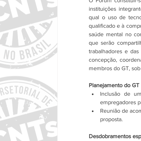
O Fórum constituir-
instituições integran
qual o uso de tecno
qualificado e à comp
saúde mental no con
que serão comparti
trabalhadores e das
concepção, coordena
membros do GT, sob
Planejamento do GT p
Inclusão de um
empregadores p
Reunião de acomp
proposta.
Desdobramentos esper