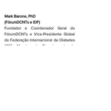
Mark Barone, PhD
(FórumDCNTs e IDF)
Fundador e Coordenador Geral do 
FórumDCNTs e Vice-Presidente Global 
da Federação Internacional de Diabetes 
(IDF). Membro do Departamento de 
Educação da SBD, da ADJ Diabetes 
Brasil e do Comitê Consultivo de 
diversas Organizações Internacionais. 
Doutor em Fisiologia Humana pela USP, 
com pós-graduação em Educação em 
Diabetes e em Comunicação e 
Marketing. 