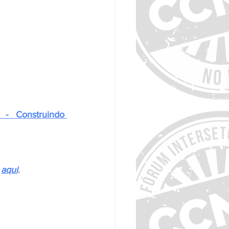
e 
- Construindo 
 
aqui
.