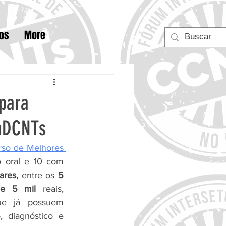
tos
More
para
mDCNTs
so de Melhores 
 oral e 10 com 
ares,
 entre os 
5 
0 e 5 mil 
reais, 
ue já possuem 
 diagnóstico e 