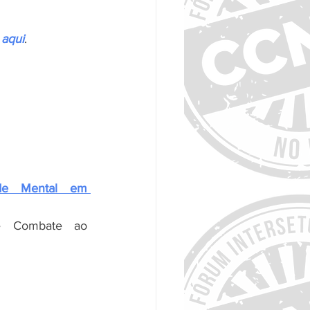
 
aqui
.
de Mental em 
de Combate ao 