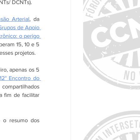
CNTs/ DCNTs).
são Arterial
, da 
Grupos de Apoio 
rônico: o perigo 
eram 15, 10 e 5 
esses projetos.
iro, apenas os 5 
12° Encontro do 
compartilhados 
fim de facilitar 
e o resumo dos 