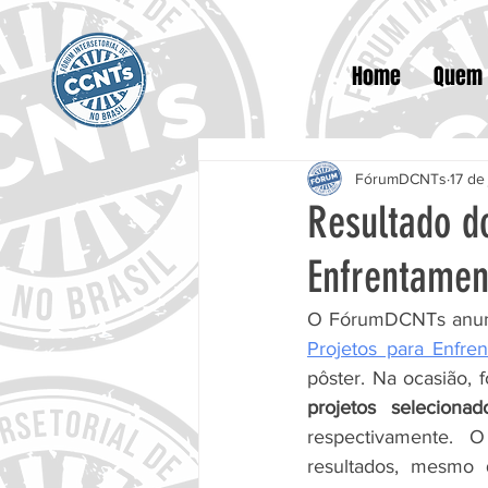
Home
Quem
FórumDCNTs
17 de
Resultado d
Enfrentame
O FórumDCNTs anunc
Projetos para Enfr
pôster. Na ocasião, 
projetos selecion
respectivamente. 
resultados, mesmo 