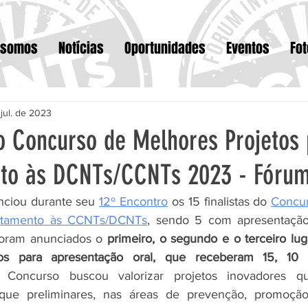
 somos
Notícias
Oportunidades
Eventos
Fo
 jul. de 2023
o Concurso de Melhores Projetos 
nto às DCNTs/CCNTs 2023 - Fóru
iou durante seu 
12º Encontro
 os 15 finalistas do 
Concur
entamento às CCNTs/DCNTs
, sendo 5 com apresentação
foram anunciados o 
primeiro, o segundo e o terceiro lug
ados para apresentação oral, que receberam 15, 1
O Concurso buscou valorizar projetos inovadores q
que preliminares, nas áreas de prevenção, promoção,