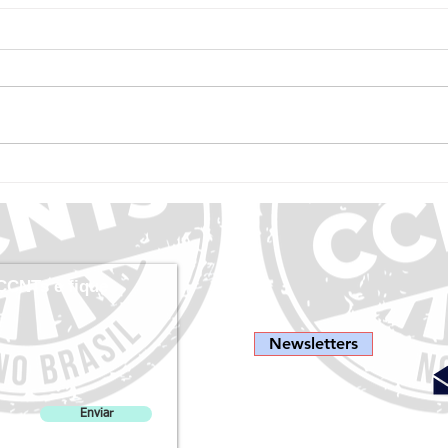
OMS lança competição de vídeos para
Cities 
jovens sobre Redução de Riscos da
Play C
Influenza e COVID-19 - Até 13/9
ativo 
CCNTs e fique
Newsletters
Enviar