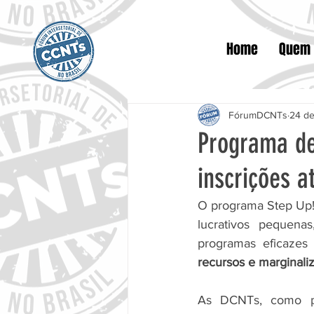
Home
Quem
FórumDCNTs
24 de
Programa de
inscrições a
O programa Step Up!
lucrativos pequena
programas eficaze
recursos e marginali
As DCNTs, como pr