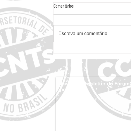
Comentários
Escreva um comentário
Edital para Saúde Mental: Fundação Tide
Setubal abre inscrições para a 3ª edição
do Territórios Clínicos - Até 31/8
Assine a newsletter do Fórum
por dentro!