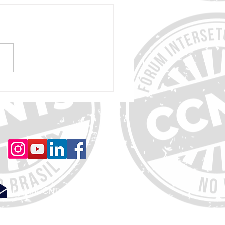
for Better Health lança o Active
hallenge para incentivar o brincar
nas cidades - Até 14/8
ForumCCNTs@gmail.com