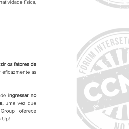
tividade física, 
ir os fatores de 
eficazmente as 
 de 
ingressar no 
a, 
uma vez que 
roup oferece 
 Up! 