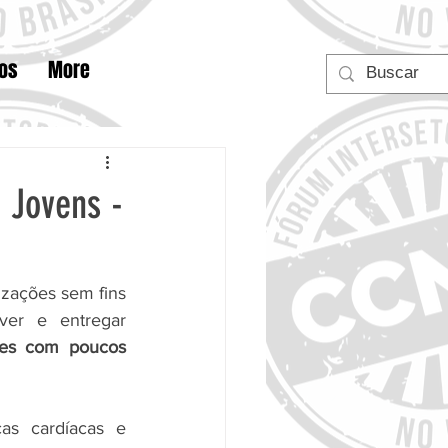
tos
More
 Jovens -
izações sem fins 
ver e entregar 
es com poucos 
s cardíacas e 