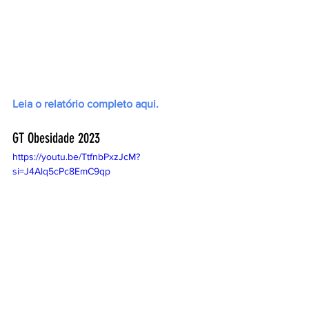
Leia o relatório completo aqui.
GT Obesidade 2023
https://youtu.be/TtfnbPxzJcM?
si=J4Alq5cPc8EmC9qp