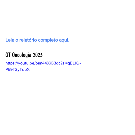
Leia o relatório completo aqui.
GT Oncologia 2023
https://youtu.be/oim44XKXfdc?si=qBL1Q-
P59T3yTqpX