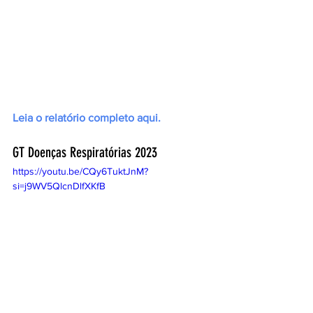
Leia o relatório completo aqui.
GT Doenças Respiratórias 2023
https://youtu.be/CQy6TuktJnM?
si=j9WV5QlcnDlfXKfB