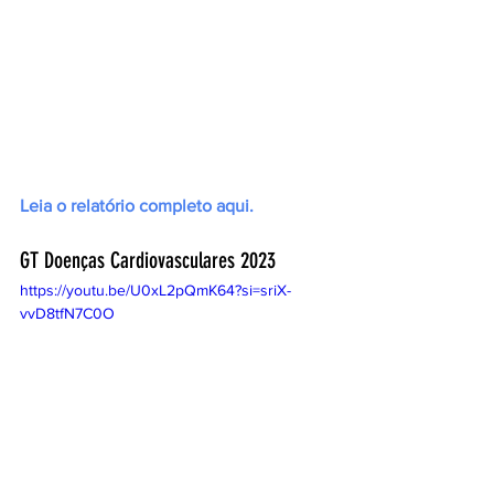
Leia o relatório completo aqui.
GT Doenças Cardiovasculares 2023
https://youtu.be/U0xL2pQmK64?si=sriX-
vvD8tfN7C0O