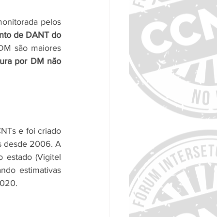
 a ser monitorada pelos 
nto de DANT do 
DM são maiores 
ura por DM não 
NTs e foi criado 
s desde 2006. A 
estado (Vigitel 
ndo estimativas 
2020.