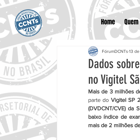
Home
Quem
FórumDCNTs
13 de
Dados sobre
no Vigitel S
Mais de 3 milhões d
parte do 
Vigitel SP 
(DVDCNT/CVE) da Se
baixo índice de exa
mais de 2 milhões d