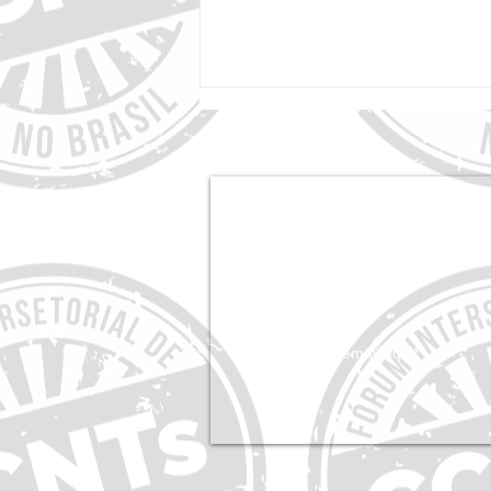
Assine a newsletter do Fórum
por dentro!
FórumCCNTs Endossa Relatório Global da
NCD Alliance sobre Acesso a
Medicamentos, Diagnósticos e
Dispositivos Médicos para CCNTs