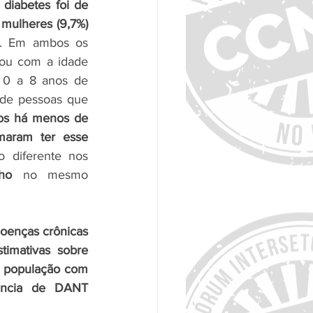
diabetes foi de 
mulheres (9,7%) 
. Em ambos os 
ou com a idade 
 0 a 8 anos de 
de pessoas que 
os há menos de 
aram ter esse 
, número não muito diferente nos 
ho
 no mesmo 
doenças crônicas 
stimativas sobre 
a população com 
ância de DANT 