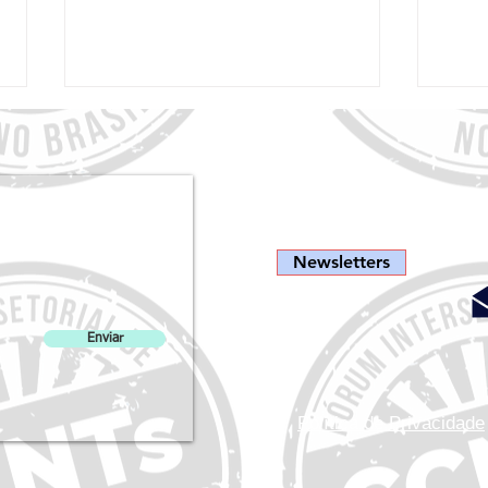
CCNTs e fique
Newsletters
FórumCCNTs fortalece diálogo no 1º
Manual
Encontro ANAD de Influencers em
Mama 
Enviar
Diabetes
Política de Privacidade