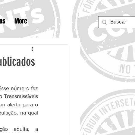
tos
More
ublicados
Esse número faz 
 Transmissíveis 
, que também alerta para o 
 para essa população, na qual 
No conjunto da população adulta, a 