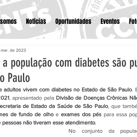
 somos
Notícias
Oportunidades
Eventos
Fo
 mar. de 2023
 a população com diabetes são p
ão Paulo
e adultos vivem com diabetes no Estado de São Paulo
. 
2021
, apresentado pela 
Divisão de Doenças Crônicas Não
cretaria de Estado da Saúde de São Paulo
mes de fundo de olho
 e 
exames dos pés
e pessoas não tiveram esse atendimento
.