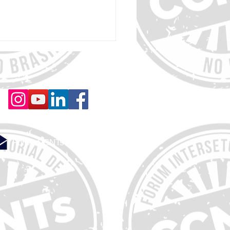
 de Advocacy em Câncer de
ForumCCNTs@gmail.com
UICC