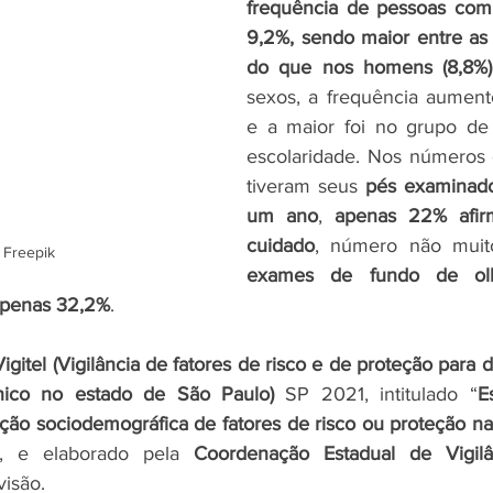
frequência de pessoas com 
9,2%, sendo maior entre as 
do que nos homens (8,8%)
sexos, a frequência aument
e a maior foi no grupo de
escolaridade. Nos números 
tiveram seus 
pés examinad
um ano
, 
apenas 22% afirm
cuidado
 Freepik
exames de fundo de ol
penas 32,2%
.
Vigitel (Vigilância de fatores de risco e de proteção para 
ônico no estado de São Paulo)
 SP 2021, intitulado “
E
uição sociodemográfica de fatores de risco ou proteção n
, e elaborado pela 
Coordenação Estadual de Vigil
visão. 