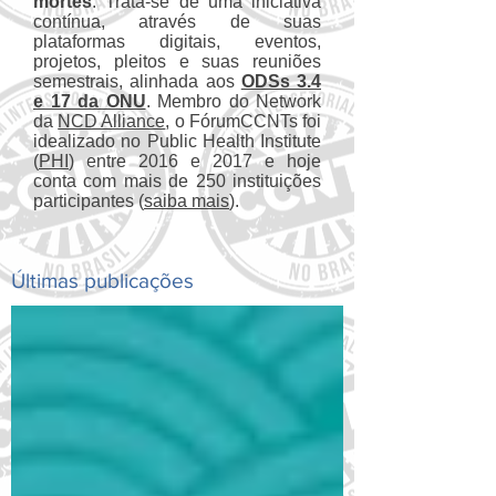
mortes
. Trata-se de uma iniciativa
contínua, através de suas
plataformas digitais, eventos,
projetos, pleitos e suas reuniões
semestrais, alinhada aos
ODSs 3.4
e 17 da ONU
. Membro do Network
da
NCD Alliance
, o FórumCCNTs foi
idealizado no Public Health Institute
(
PHI
) entre 2016 e 2017 e hoje
conta com mais de 250 instituições
participantes (
saiba mais
).
Últimas publicações