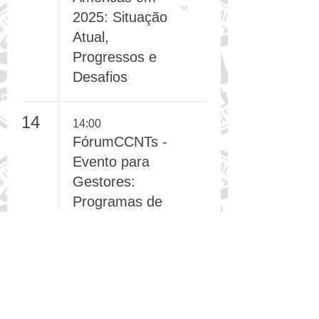
Vacinal nas
Américas em
2025: Situação
Atual,
Progressos e
Desafios
14
14:00
FórumCCNTs -
Evento para
Gestores:
Programas de
CCNTs/DCNTs
com
Oportunidade
de Escala