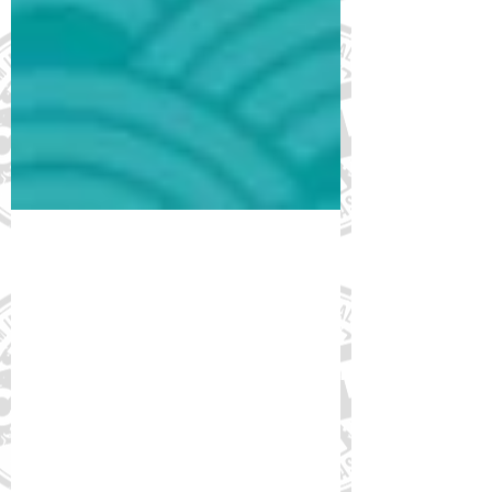
1 de jan. de 2021
Webinar Doenças
Cardiovasculares: Soluções para
Reduzir Custos e Preservar