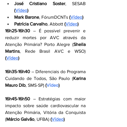
José Cristiano Soster
, SESAB 
(
Vídeo
)
Mark Barone
,
FórumDCNTs 
(
Vídeo
)
Patrícia Carvalho
,
Abbott 
(
Vídeo
)
16h25-16h30
 – É possível prevenir e 
reduzir mortes por AVC através da 
Atenção Primária? Porto Alegre (
Sheila 
Martins
, Rede Brasil AVC e WSO) 
(
Vídeo
)
16h35-16h40
 – Diferenciais do Programa 
Cuidando de Todos, São Paulo (
Karina 
Mauro Dib
, SMS-SP) 
(
Vídeo
)
16h45-16h50
 – Estratégias com maior 
impacto sobre saúde cardiovascular na 
Atenção Primária, Vitória da Conquista 
(
Márcio Galvão
, UFBA) 
(
Vídeo
)