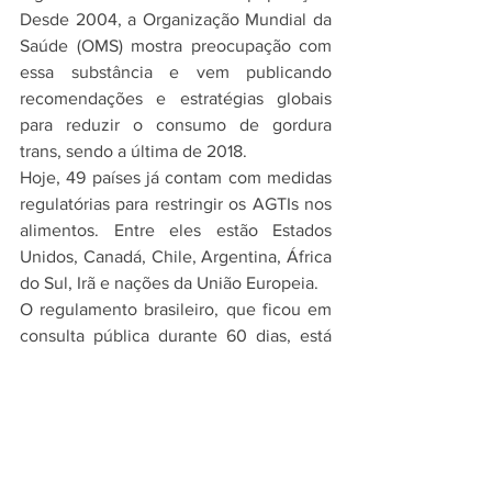
Desde 2004, a Organização Mundial da 
Saúde (OMS) mostra preocupação com 
essa substância e vem publicando 
recomendações e estratégias globais 
para reduzir o consumo de gordura 
trans, sendo a última de 2018.
Hoje, 49 países já contam com medidas 
regulatórias para restringir os AGTIs nos 
alimentos. Entre eles estão Estados 
Unidos, Canadá, Chile, Argentina, África 
do Sul, Irã e nações da União Europeia.
O regulamento brasileiro, que ficou em 
consulta pública durante 60 dias, está 
em sintonia com o plano de ação da 
Organização Pan-Americana da Saúde 
(Opas) e com o pacote de medidas 
REPLACE
, da OMS. Ambos preveem a 
promoção de ações regulatórias para 