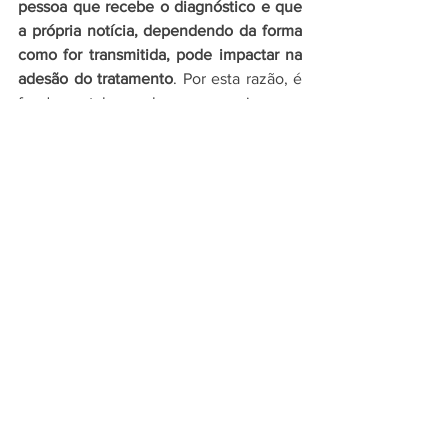
pessoa que recebe o diagnóstico e que 
a própria notícia, dependendo da forma 
como for transmitida, pode impactar na 
adesão do tratamento
. Por esta razão, é 
fundamental saber manejar a 
informação. A psicóloga Flávia Sayegh, 
coordenadora do Comitê de Saúde 
Mental da Associação Brasileira de 
Linfoma e Leucemia (ABRALE), trouxe a 
perspectiva da pessoa com câncer e 
destacou como palavra central do 
tratamento a acolhida
. 
“É importante 
acolher e validar o sofrimento da pessoa 
com câncer. Não adianta tratar a dor 
como algo natural sem validar o 
sofrimento para a pessoa com câncer e 
seus familiares”, disse.
Para 
desmistificar os tabus e estigmas
, 