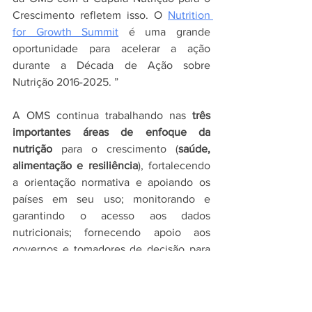
Crescimento refletem isso. O 
Nutrition 
for Growth Summit
 é uma grande 
oportunidade para acelerar a ação 
durante a Década de Ação sobre 
Nutrição 2016-2025. ”
A OMS continua trabalhando nas 
três 
importantes áreas de enfoque da 
nutrição
 para o crescimento (
saúde, 
alimentação e resiliência
), fortalecendo 
a orientação normativa e apoiando os 
países em seu uso; monitorando e 
garantindo o acesso aos dados 
nutricionais; fornecendo apoio aos 
governos e tomadores de decisão para 
integrar as intervenções dos sistemas 
nutricionais e alimentares nos planos 
nacionais de cobertura universal de 