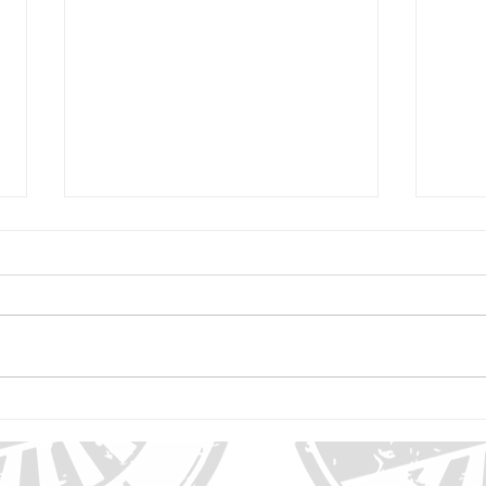
FórumCCNTs fortalece diálogo no 1º
Avanço
Encontro ANAD de Influencers em
demênc
Diabetes
neurol
The La