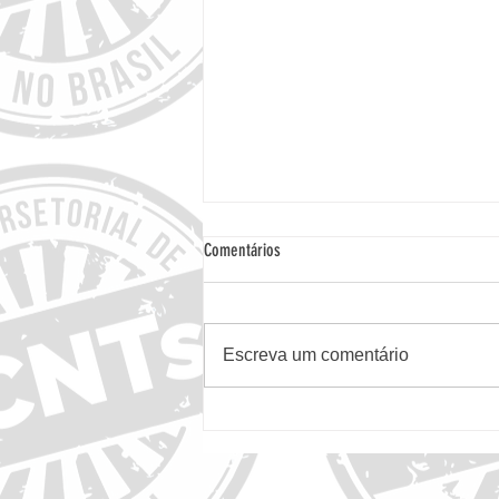
Comentários
Escreva um comentário
Vacinação é subutilizada na proteção de
pessoas com condições crônicas, alerta
publicação por brasileiros em revista
internacional