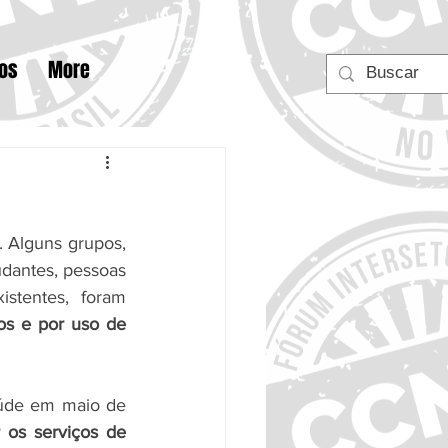
tos
More
 Alguns grupos, 
udantes, pessoas 
tentes, foram 
os e por uso de 
úde em maio de 
os serviços de 