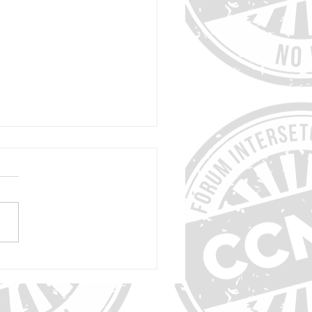
s no AVC, escalada dos casos de
ias e de outras condições
ógicas no Brasil, revela estudo na
ncet