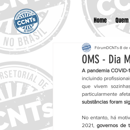
Home
Quem
FórumDCNTs
8 de 
OMS - Dia M
A pandemia COVID-1
incluindo profissiona
que vivem sozinhas
particularmente afet
substâncias foram si
No entanto, há moti
2021, 
governos de t