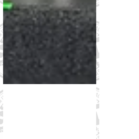
6 de out. de 2022
FórumDCNTs participa do 9º