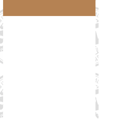
15 de set. de 2022
Boehringer Ingelheim: 1º Edital
de Seleção de Projetos –
Insuficiência Cardíaca
A Boehringer Ingelheim divulgou no dia 12
de setembro o 1º Edital de Seleção de
Projetos – Insuficiência Cardíaca (IC) para
selecionar...