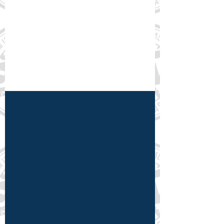
Congresso Todos Juntos Contra
o Câncer
Entre os dias 27 e 29 de setembro
aconteceu o 9º Congresso Todos Juntos
Contra o Câncer (TJCC) na cidade de São
Paulo, com transmissão...