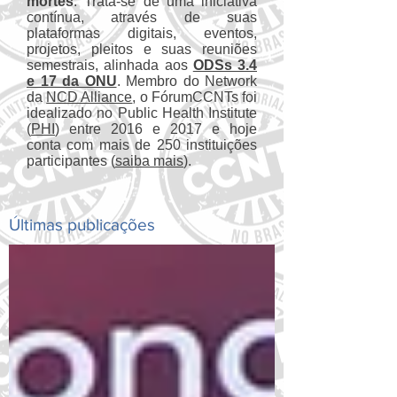
mortes
. Trata-se de uma iniciativa
contínua, através de suas
plataformas digitais, eventos,
projetos, pleitos e suas reuniões
semestrais, alinhada aos
ODSs 3.4
e 17 da ONU
. Membro do Network
da
NCD Alliance
, o FórumCCNTs foi
idealizado no Public Health Institute
(
PHI
) entre 2016 e 2017 e hoje
conta com mais de 250 instituições
participantes (
saiba mais
).
Últimas publicações