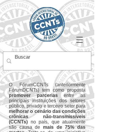
O FórumCCNTs (anteriormente
FórumDCNTs) tem como proposta
promover parcerias
entre as
principais instituições dos setores
público, privado e terceiro setor para
melhorar o cenário das condições
crônicas não-transmissíveis
(CCNTs)
no país, que atualmente
são causa de
mais de 75% das