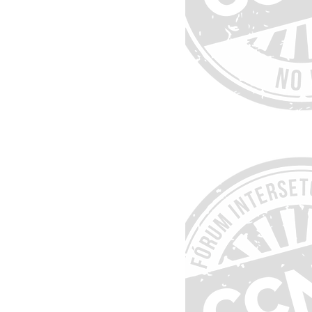
1
22
ográfico "Vacinas
dições Crônicas Não
s/DCNTs)"
8
29
 (1/2)
Dia (2/2)
ABRAz/ABNPG - Congresso Brasileiro de Alzheimer e Congresso Brasileiro de Neuropsiquiatria Geriátrica
ABRAz/ABNPG - Congresso Brasileiro de Alzheimer e Congresso Brasileiro de Neuropsiquiatria Geriátrica
is 1
Mais 1
5
 (5/5)
NCD Alliance - Semana Global de Ação em CCNTs 2026
is 1