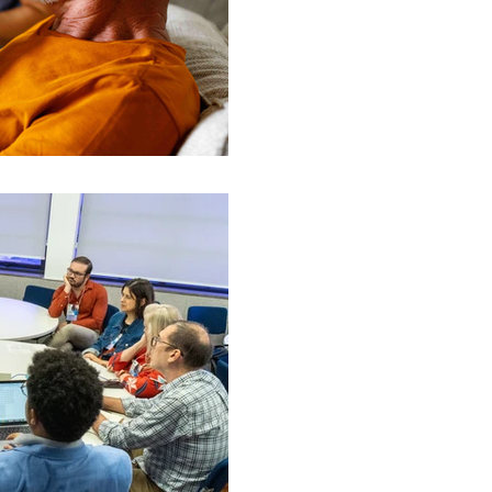
17º Encontro do FórumCCNTs
16º Encontro do FórumCCNTs
13º Encontro do FórumCCNTs
12º Encontro do FórumCCNTs
11 de fev.
Ofício ao Ministério 
Urgentes para Condiçõ
endossado por 23 espe