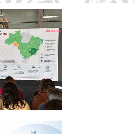
21 de jul.
Atenção Primária mais
tecnologia, participaç
para fortalecer o cui
22 de jun.