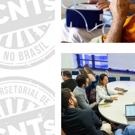
18º Encontro do FórumCCNTs
14º Encontro do FórumCCNTs
Eventos futuros
agosto de 2026