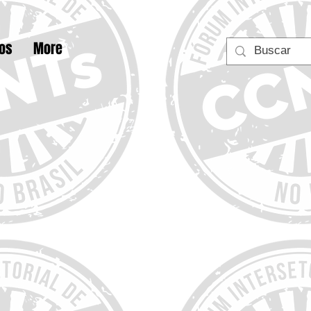
tos
More