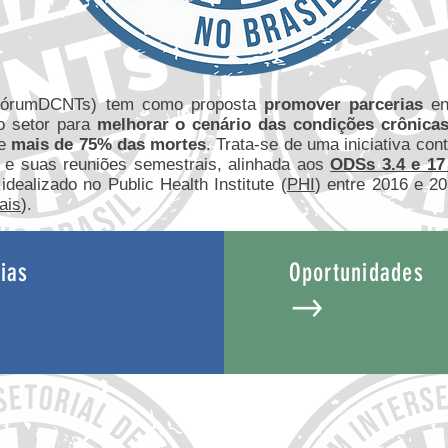
FórumDCNTs) tem como proposta
promover parcerias
ent
ro setor para
melhorar o cenário das condições crônicas
de
mais de 75% das mortes
. Trata-se de uma iniciativa con
tos e suas reuniões semestrais, alinhada aos
ODSs 3.4 e 1
dealizado no Public Health Institute (
PHI
) entre 2016 e 2
ais
).
ias
Oportunidades