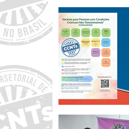
16
17
Dia (1/3)
23
24
30
31
Dia (1/5)