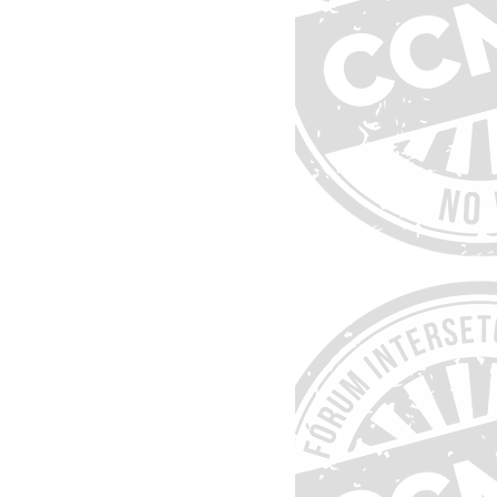
15º Encontro do FórumCCNTs
11º Encontro do FórumCCNTs
da Saúde, sobre Ações
es Respiratórias, é
cialistas
Hoje