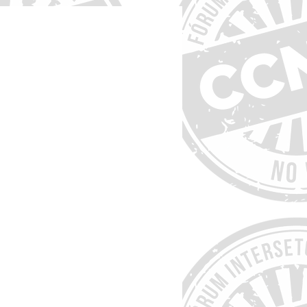
 resolutiva:
ão social e integração
dado no SUS